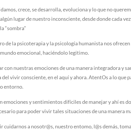
idamos, crece, se desarrolla, evoluciona y lo que no quere
 algún lugar de nuestro inconsciente, desde donde cada vez
 la “sombra”
o de la psicoterapia y la psicología humanista nos ofrecen 
 mundo emocional, haciéndolo legitimo.
tar con nuestras emociones de una manera integradora y s
del vivir consciente, en el aquí y ahora. AtentOs a lo que pa
ro entorno.
 emociones y sentimientos difíciles de manejar y ahí es d
ecesario para poder vivir tales situaciones de una manera m
ecir cuidarnos a nosotr@s, nuestro entomo, l@s demás, tom