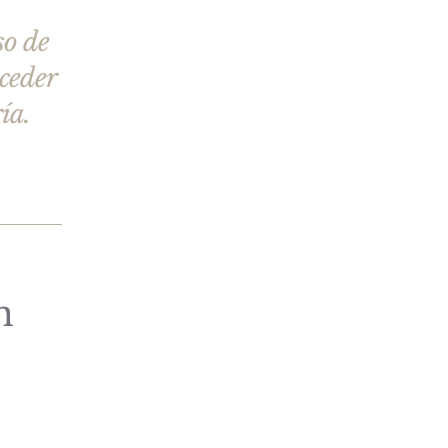
so de
cceder
ía.
n