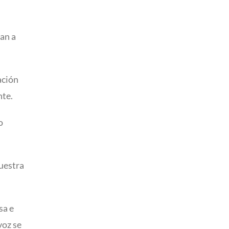
dan a
ación
nte.
o
nuestra
sa e
voz se