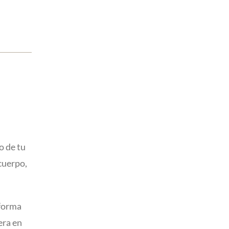
o de tu
cuerpo,
 forma
era en