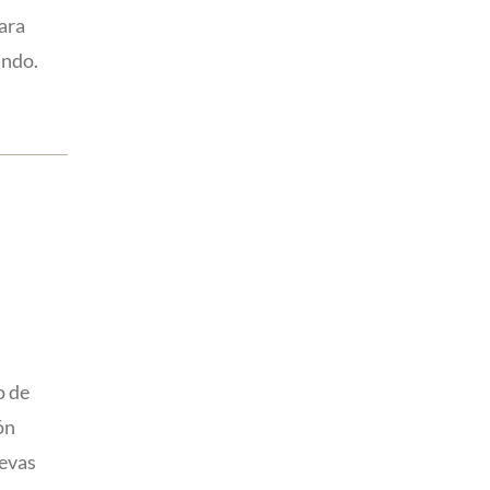
ara
ando.
o de
ón
uevas