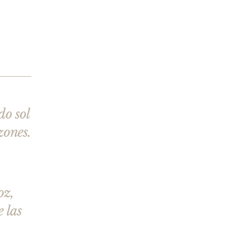
do sol
zones.
oz,
e las