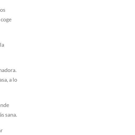
mos
 coge
la
anadora.
sa, a lo
onde
ás sana.
ar